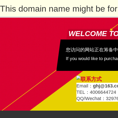
This domain name might be for
WELCOME T
您访问的网站正在筹备中
If you would like to purc
Email：
ghj@163.
TEL：4006644724
QQ/Wechat：3297